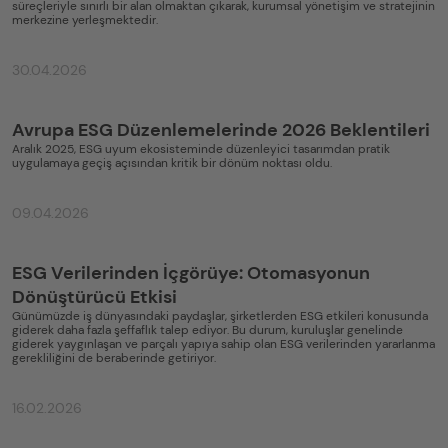
süreçleriyle sınırlı bir alan olmaktan çıkarak, kurumsal yönetişim ve stratejinin
merkezine yerleşmektedir.
30.04.2026
Avrupa ESG Düzenlemelerinde 2026 Beklentileri
Aralık 2025, ESG uyum ekosisteminde düzenleyici tasarımdan pratik
uygulamaya geçiş açısından kritik bir dönüm noktası oldu.
09.04.2026
ESG Verilerinden İçgörüye: Otomasyonun
Dönüştürücü Etkisi
Günümüzde iş dünyasındaki paydaşlar, şirketlerden ESG etkileri konusunda
giderek daha fazla şeffaflık talep ediyor. Bu durum, kuruluşlar genelinde
giderek yaygınlaşan ve parçalı yapıya sahip olan ESG verilerinden yararlanma
gerekliliğini de beraberinde getiriyor.
16.02.2026