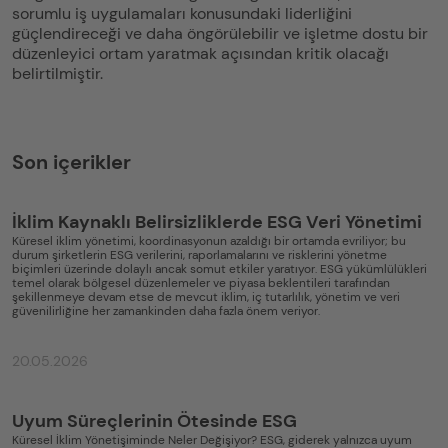
sorumlu iş uygulamaları konusundaki liderliğini
güçlendireceği ve daha öngörülebilir ve işletme dostu bir
düzenleyici ortam yaratmak açısından kritik olacağı
belirtilmiştir.
Son içerikler
İklim Kaynaklı Belirsizliklerde ESG Veri Yönetimi
Küresel iklim yönetimi, koordinasyonun azaldığı bir ortamda evriliyor; bu
durum şirketlerin ESG verilerini, raporlamalarını ve risklerini yönetme
biçimleri üzerinde dolaylı ancak somut etkiler yaratıyor. ESG yükümlülükleri
temel olarak bölgesel düzenlemeler ve piyasa beklentileri tarafından
şekillenmeye devam etse de mevcut iklim, iç tutarlılık, yönetim ve veri
güvenilirliğine her zamankinden daha fazla önem veriyor.
20.05.2026
Uyum Süreçlerinin Ötesinde ESG
Küresel İklim Yönetişiminde Neler Değişiyor? ESG, giderek yalnızca uyum