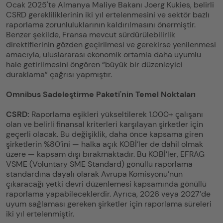
Ocak 2025'te Almanya Maliye Bakanı Joerg Kukies, belirli
CSRD gerekliliklerinin iki yıl ertelenmesini ve sektör bazlı
raporlama zorunluluklarının kaldırılmasını önermiştir.
Benzer şekilde, Fransa mevcut sürdürülebilirlik
direktiflerinin gözden geçirilmesi ve gerekirse yenilenmesi
amacıyla, uluslararası ekonomik ortamla daha uyumlu
hale getirilmesini öngören “büyük bir düzenleyici
duraklama” çağrısı yapmıştır.
Omnibus Sadeleştirme Paketi'nin Temel Noktaları
CSRD:
Raporlama eşikleri yükseltilerek 1.000+ çalışanı
olan ve belirli finansal kriterleri karşılayan şirketler için
geçerli olacak. Bu değişiklik, daha önce kapsama giren
şirketlerin %80’ini — halka açık KOBİ’ler de dahil olmak
üzere — kapsam dışı bırakmaktadır. Bu KOBİ’ler, EFRAG
VSME (Voluntary SME Standard) gönüllü raporlama
standardına dayalı olarak Avrupa Komisyonu’nun
çıkaracağı yetki devri düzenlemesi kapsamında gönüllü
raporlama yapabileceklerdir. Ayrıca, 2026 veya 2027’de
uyum sağlaması gereken şirketler için raporlama süreleri
iki yıl ertelenmiştir.