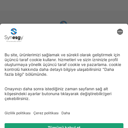
İletişim
Sıkça Sorulan Sorular
Gizlilik Politikası
Çerez Politikası
Dereboyu Cad. Bilim Sokak Sun Plaza No:5 Kat:9 34398 Maslak
Sarıyer İstanbul